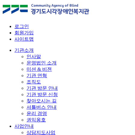
로그인
회원가입
사이트맵
기관소개
인사말
운영법인 소개
미션 & 비젼
기관 연혁
조직도
기관 방문 안내
기관 방문 신청
찾아오시는 길
셔틀버스 안내
윤리 경영
권익옹호
사업안내
상담지도사업