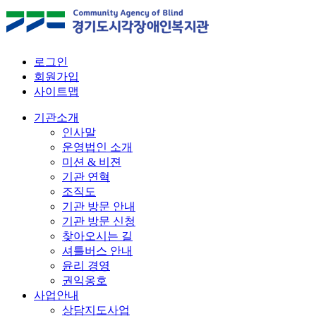
로그인
회원가입
사이트맵
기관소개
인사말
운영법인 소개
미션 & 비젼
기관 연혁
조직도
기관 방문 안내
기관 방문 신청
찾아오시는 길
셔틀버스 안내
윤리 경영
권익옹호
사업안내
상담지도사업