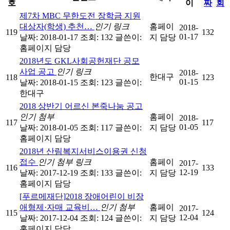
호
이
짜
회
제7차 MBC 무한도전 장학금 지원
대상자(학생) 추천…
인기
링크
홈페이
2018-
119
132
01-17
날짜: 2018-01-17
조회: 132
글쓴이:
지 담당
홈페이지 담당
2018년도 GKL사회공헌재단 공모
사업 공고
인기
링크
2018-
한대구
118
123
01-15
날짜: 2018-01-15
조회: 123
글쓴이:
한대구
2018 상반기 어르신 본죽나눔 공고
인기
첨부
홈페이
2018-
117
117
01-05
날짜: 2018-01-05
조회: 117
글쓴이:
지 담당
홈페이지 담당
2018년 산림복지서비스이용권 신청
접수
인기
첨부
링크
홈페이
2017-
116
133
12-19
날짜: 2017-12-19
조회: 133
글쓴이:
지 담당
홈페이지 담당
[푸르메재단]2018 장애어린이 비장
애형제·자매 교육비…
인기
첨부
홈페이
2017-
115
124
12-04
날짜: 2017-12-04
조회: 124
글쓴이:
지 담당
홈페이지 담당