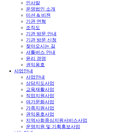
인사말
운영법인 소개
미션 & 비젼
기관 연혁
조직도
기관 방문 안내
기관 방문 신청
찾아오시는 길
셔틀버스 안내
윤리 경영
권익옹호
사업안내
사업안내
상담지도사업
교육재활사업
직업지원사업
여가문화사업
가족지원사업
권익옹호사업
지역사회중심지원서비스사업
운영지원 및 기획홍보사업