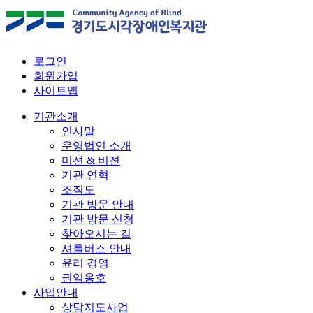
로그인
회원가입
사이트맵
기관소개
인사말
운영법인 소개
미션 & 비젼
기관 연혁
조직도
기관 방문 안내
기관 방문 신청
찾아오시는 길
셔틀버스 안내
윤리 경영
권익옹호
사업안내
상담지도사업