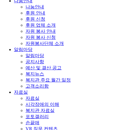
나눔안내
나눔안내
후원 안내
후원 신청
후원 업체 소개
자원 봉사 안내
자원 봉사 신청
자원봉사단체 소개
알림마당
알림마당
공지사항
예산 및 결산 공고
복지뉴스
복지관 주요 월간 일정
고객소리함
자료실
자료실
시각장애의 이해
복지관 자료실
포토갤러리
손끝애
VR 직무 컨텐츠