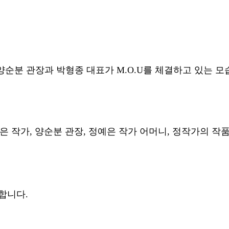
양순분 관장과 박형종 대표가
M.O.U
를 체결하고 있는 모
은 작가
,
양순분 관장
,
정예은 작가 어머니
,
정작가의 작품
합니다.