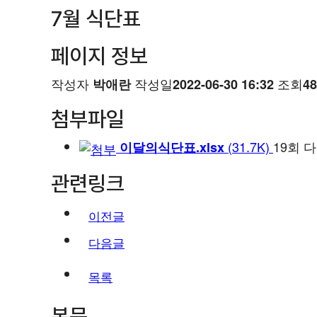
7월 식단표
페이지 정보
작성자
작성일
조회
박애란
2022-06-30 16:32
4
첨부파일
(31.7K)
19회 
이달의식단표.xlsx
관련링크
이전글
다음글
목록
본문