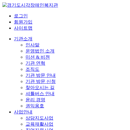
로그인
회원가입
사이트맵
기관소개
인사말
운영법인 소개
미션 & 비젼
기관 연혁
조직도
기관 방문 안내
기관 방문 신청
찾아오시는 길
셔틀버스 안내
윤리 경영
권익옹호
사업안내
상담지도사업
교육재활사업