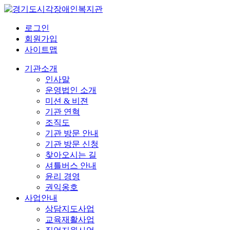
로그인
회원가입
사이트맵
기관소개
인사말
운영법인 소개
미션 & 비젼
기관 연혁
조직도
기관 방문 안내
기관 방문 신청
찾아오시는 길
셔틀버스 안내
윤리 경영
권익옹호
사업안내
상담지도사업
교육재활사업