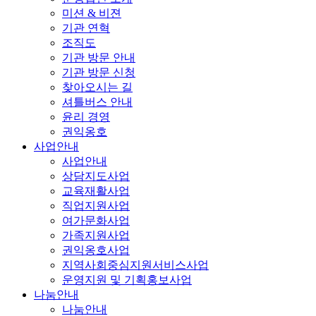
미션 & 비젼
기관 연혁
조직도
기관 방문 안내
기관 방문 신청
찾아오시는 길
셔틀버스 안내
윤리 경영
권익옹호
사업안내
사업안내
상담지도사업
교육재활사업
직업지원사업
여가문화사업
가족지원사업
권익옹호사업
지역사회중심지원서비스사업
운영지원 및 기획홍보사업
나눔안내
나눔안내