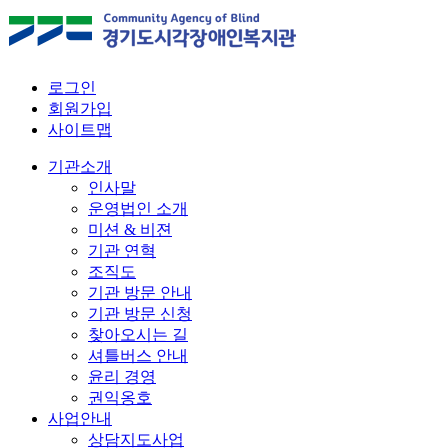
로그인
회원가입
사이트맵
기관소개
인사말
운영법인 소개
미션 & 비젼
기관 연혁
조직도
기관 방문 안내
기관 방문 신청
찾아오시는 길
셔틀버스 안내
윤리 경영
권익옹호
사업안내
상담지도사업