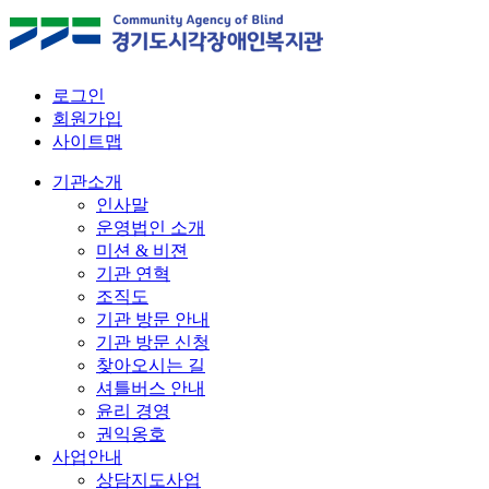
로그인
회원가입
사이트맵
기관소개
인사말
운영법인 소개
미션 & 비젼
기관 연혁
조직도
기관 방문 안내
기관 방문 신청
찾아오시는 길
셔틀버스 안내
윤리 경영
권익옹호
사업안내
상담지도사업