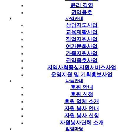
https://goo.gl/hNsjfh
2768회 연결
윤리 경영
이전글
권익옹호
다음글
사업안내
상담지도사업
목록
교육재활사업
본문
직업지원사업
여가문화사업
2018 손끝애 19호
보러가기
가족지원사업
이전글
권익옹호사업
다음글
지역사회중심지원서비스사업
운영지원 및 기획홍보사업
목록
나눔안내
후원 안내
후원 신청
후원 업체 소개
자원 봉사 안내
이
주소 : 11485 경기도 양주시 고삼로 43번길 28 2층
자원 봉사 신청
개
TEL : 031-856-5300
FAX : 031-856-0300
E-MAIL :
ggsg0070@gbw.or.kr
CopyrightⒸ경기도시각장애인복지관. All Rights Reserved.
사
자원봉사단체 소개
알림마당