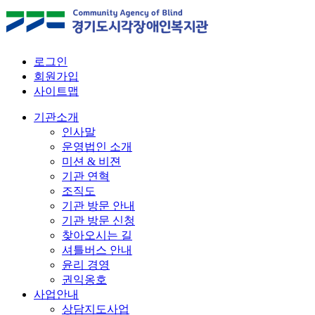
로그인
회원가입
사이트맵
기관소개
인사말
운영법인 소개
미션 & 비젼
기관 연혁
조직도
기관 방문 안내
기관 방문 신청
찾아오시는 길
셔틀버스 안내
윤리 경영
권익옹호
사업안내
상담지도사업