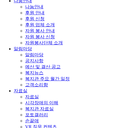
나눔안내
나눔안내
후원 안내
후원 신청
후원 업체 소개
자원 봉사 안내
자원 봉사 신청
자원봉사단체 소개
알림마당
알림마당
공지사항
예산 및 결산 공고
복지뉴스
복지관 주요 월간 일정
고객소리함
자료실
자료실
시각장애의 이해
복지관 자료실
포토갤러리
손끝애
VR 직무 컨텐츠