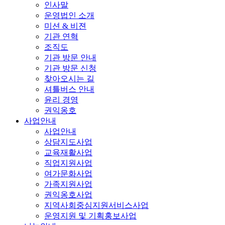
인사말
운영법인 소개
미션 & 비젼
기관 연혁
조직도
기관 방문 안내
기관 방문 신청
찾아오시는 길
셔틀버스 안내
윤리 경영
권익옹호
사업안내
사업안내
상담지도사업
교육재활사업
직업지원사업
여가문화사업
가족지원사업
권익옹호사업
지역사회중심지원서비스사업
운영지원 및 기획홍보사업