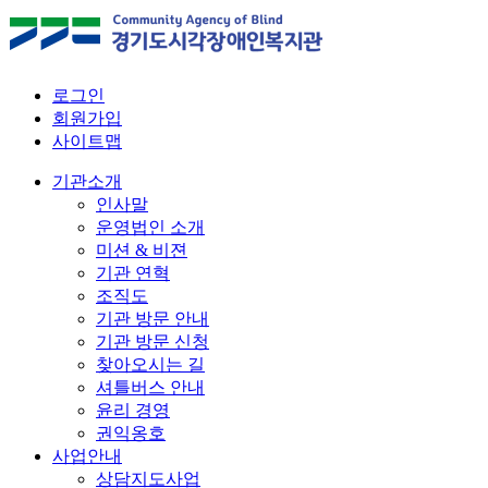
로그인
회원가입
사이트맵
기관소개
인사말
운영법인 소개
미션 & 비젼
기관 연혁
조직도
기관 방문 안내
기관 방문 신청
찾아오시는 길
셔틀버스 안내
윤리 경영
권익옹호
사업안내
상담지도사업