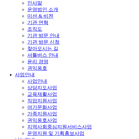
인사말
운영법인 소개
미션 & 비젼
기관 연혁
조직도
기관 방문 안내
기관 방문 신청
찾아오시는 길
셔틀버스 안내
윤리 경영
권익옹호
사업안내
사업안내
상담지도사업
교육재활사업
직업지원사업
여가문화사업
가족지원사업
권익옹호사업
지역사회중심지원서비스사업
운영지원 및 기획홍보사업