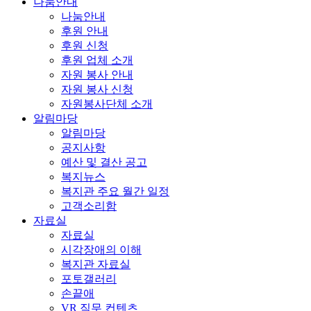
나눔안내
나눔안내
후원 안내
후원 신청
후원 업체 소개
자원 봉사 안내
자원 봉사 신청
자원봉사단체 소개
알림마당
알림마당
공지사항
예산 및 결산 공고
복지뉴스
복지관 주요 월간 일정
고객소리함
자료실
자료실
시각장애의 이해
복지관 자료실
포토갤러리
손끝애
VR 직무 컨텐츠