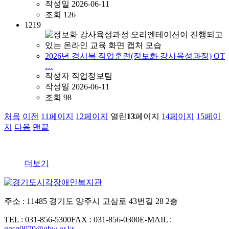
작성일
2026-06-11
조회
126
1219
2026년 경시복 직업훈련(정보화 강사육성과정) OT
…
작성자
직업정보팀
작성일
2026-06-11
조회
98
처음
이전
11
페이지
12
페이지
열린
13
페이지
14
페이지
15
페이
지
다음
맨끝
더보기
주소 : 11485 경기도 양주시 고삼로 43번길 28 2층
TEL : 031-856-5300
FAX : 031-856-0300
E-MAIL :
ggsg0070@gbw.or.kr