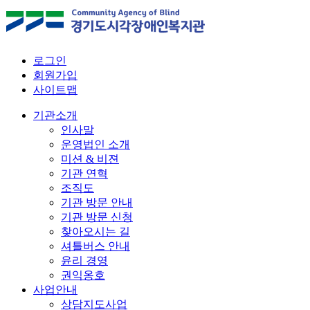
로그인
회원가입
사이트맵
기관소개
인사말
운영법인 소개
미션 & 비젼
기관 연혁
조직도
기관 방문 안내
기관 방문 신청
찾아오시는 길
셔틀버스 안내
윤리 경영
권익옹호
사업안내
상담지도사업