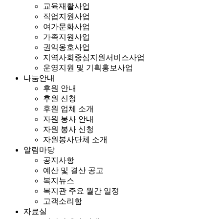
교육재활사업
직업지원사업
여가문화사업
가족지원사업
권익옹호사업
지역사회중심지원서비스사업
운영지원 및 기획홍보사업
나눔안내
후원 안내
후원 신청
후원 업체 소개
자원 봉사 안내
자원 봉사 신청
자원봉사단체 소개
알림마당
공지사항
예산 및 결산 공고
복지뉴스
복지관 주요 월간 일정
고객소리함
자료실