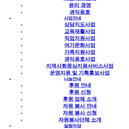
윤리 경영
추천서.hwp
(51.5K)
31회 다운로드
권익옹호
사업안내
관련링크
상담지도사업
교육재활사업
이전글
다음글
직업지원사업
여가문화사업
목록
가족지원사업
본문
권익옹호사업
2023년 저소득 시각장애인 가정을 대상으로 냉장고 10대를
지역사회중심지원서비스사업
지원하고자 합니다.
운영지원 및 기획홍보사업
첨부된 추천서를 작성하신 후 2023. 9. 21.(목) 17:00까지
나눔안내
제출하시기 바랍니다
후원 안내
제출방법 팩스 031-856-0300 이메일 ggsg0070@gbw.or.kr
후원 신청
담당자는 지역사회지원팀 류승현 입니다 (031-856-5300 내선
351
후원 업체 소개
자원 봉사 안내
이전글
자원 봉사 신청
다음글
자원봉사단체 소개
목록
알림마당