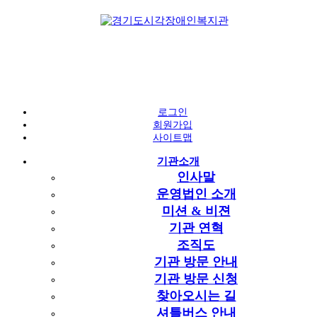
자료실
로그인
복지관 자료실
회원가입
사이트맵
시각장애의 이해
기관소개
복지관 자료실
복지관 자료실
인사말
포토갤러리
운영법인 소개
손끝애
복지관 자료실
미션 & 비젼
2023년 저소득 시각장애인 가정 냉장고
VR 직무 컨텐츠
기관 연혁
지원 추천서
조직도
페이지 정보
기관 방문 안내
기관 방문 신청
작성자
지역사회지원팀
작성일
2023-09-15 10:01
조회
2,452회
지역사회지원팀
찾아오시는 길
첨부파일
셔틀버스 안내