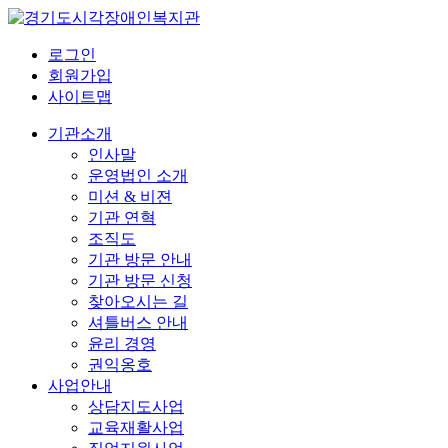
로그인
회원가입
사이트맵
기관소개
인사말
운영법인 소개
미션 & 비젼
기관 연혁
조직도
기관 방문 안내
기관 방문 신청
찾아오시는 길
셔틀버스 안내
윤리 경영
권익옹호
사업안내
상담지도사업
교육재활사업