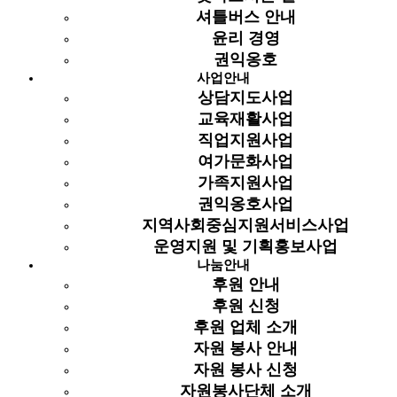
셔틀버스 안내
장애인복지시설 종사자 관련 교육
윤리 경영
환불신청서 양식
2015
인기
첨부
57
최고관리자
권익옹호
03-1
날짜: 2015-03-16
조회: 2520
글쓴이:
최고관리자
사업안내
상담지도사업
코로나19 생활 속 거리 두기 시기
교육재활사업
여행 경로별 안전 …
인기
첨부
직업지원사업
2020
56
홈페이지 담당
링크
06-0
여가문화사업
날짜: 2020-06-04
조회: 2515
글쓴이:
홈페이지 담당
가족지원사업
권익옹호사업
경기도시각장애인연합회안양시지회
지역사회중심지원서비스사업
유튜브 소리열차
2020
인기
링크
55
홈페이지 담당
운영지원 및 기획홍보사업
06-0
날짜: 2020-06-09
조회: 2485
글쓴이:
홈페이지 담당
나눔안내
후원 안내
2023년 저소득 시각장애인 가정
후원 신청
냉장고 지원 추천서
2023
인기
첨부
54
후원 업체 소개
지역사회지원팀
09-1
날짜: 2023-09-15
조회: 2452
글쓴이:
자원 봉사 안내
지역사회지원팀
자원 봉사 신청
시각장애인 정보화 기초 환경설정
자원봉사단체 소개