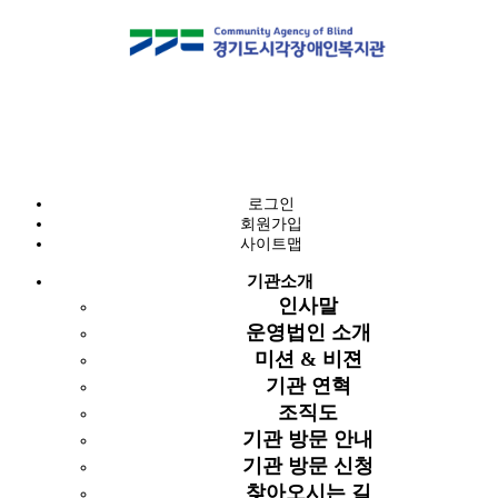
자료실
복지관 자료실
로그인
회원가입
시각장애의 이해
사이트맵
복지관 자료실
복지관 자료실
기관소개
포토갤러리
인사말
손끝애
게시물 검색
운영법인 소개
VR 직무 컨텐츠
미션 & 비젼
기관 연혁
조직도
기관 방문 안내
총 72건
4 페이지
기관 방문 신청
번호
컨텐츠
제목
글쓴
찾아오시는 길