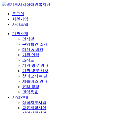
로그인
회원가입
사이트맵
기관소개
인사말
운영법인 소개
미션 & 비젼
기관 연혁
조직도
기관 방문 안내
기관 방문 신청
찾아오시는 길
셔틀버스 안내
윤리 경영
권익옹호
사업안내
상담지도사업
교육재활사업