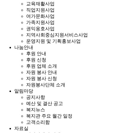
교육재활사업
직업지원사업
여가문화사업
가족지원사업
권익옹호사업
지역사회중심지원서비스사업
운영지원 및 기획홍보사업
나눔안내
후원 안내
후원 신청
후원 업체 소개
자원 봉사 안내
자원 봉사 신청
자원봉사단체 소개
알림마당
공지사항
예산 및 결산 공고
복지뉴스
복지관 주요 월간 일정
고객소리함
자료실