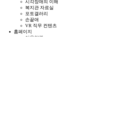
시각장애의 이해
복지관 자료실
포토갤러리
손끝애
VR 직무 컨텐츠
홈페이지
이용약관
개인정보처리방침
사이트맵
본문 바로가기
로그인
회원가입
기관소개
기관소개
인사말
운영법인 소개
미션 & 비젼