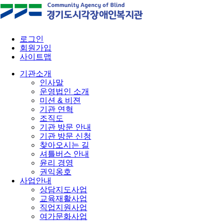
로그인
회원가입
사이트맵
기관소개
인사말
운영법인 소개
미션 & 비젼
기관 연혁
조직도
기관 방문 안내
기관 방문 신청
찾아오시는 길
셔틀버스 안내
윤리 경영
권익옹호
사업안내
상담지도사업
교육재활사업
직업지원사업
여가문화사업