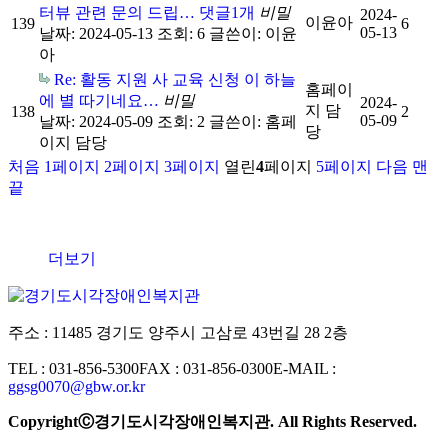
터뷰 관련 문의 드립…
댓글
1
개
비밀
2024-
이윤아
139
6
05-13
날짜: 2024-05-13
조회: 6
글쓴이:
이윤
아
Re: 활동 지원 사 교육 신청 이 하늘
홈페이
에 별 따기네요…
비밀
2024-
지 담
138
2
05-09
날짜: 2024-05-09
조회: 2
글쓴이:
홈페
당
이지 담당
처음
1
페이지
2
페이지
3
페이지
열린
4
페이지
5
페이지
다음
맨
끝
더보기
주소 : 11485 경기도 양주시 고삼로 43번길 28 2층
TEL : 031-856-5300
FAX : 031-856-0300
E-MAIL :
ggsg0070@gbw.or.kr
CopyrightⒸ경기도시각장애인복지관. All Rights Reserved.