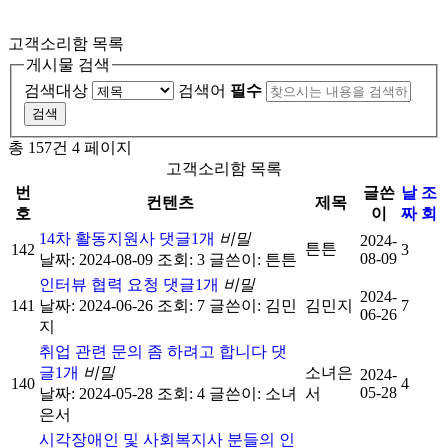
고객소리함 목록
게시물 검색
검색대상
검색어
필수
총 157건
4 페이지
고객소리함 목록
번
글쓴
날
조
컨텐츠
제목
호
이
짜
회
14차 활동지원사
댓글
1
개
비밀
2024-
튼튼
142
3
08-09
날짜: 2024-08-09
조회: 3
글쓴이:
튼튼
인터뷰 협력 요청
댓글
1
개
비밀
2024-
141
날짜: 2024-06-26
조회: 7
글쓴이:
김민
김민지
7
06-26
지
취업 관련 문의 좀 하려고 합니다
댓
글
1
개
비밀
소녀은
2024-
140
4
05-28
날짜: 2024-05-28
조회: 4
글쓴이:
소녀
서
은서
시각장애인 및 사회복지사 분들의 인