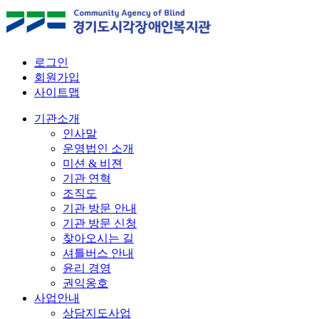
로그인
회원가입
사이트맵
기관소개
인사말
운영법인 소개
미션 & 비젼
기관 연혁
조직도
기관 방문 안내
기관 방문 신청
찾아오시는 길
셔틀버스 안내
윤리 경영
권익옹호
사업안내
상담지도사업