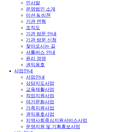
인사말
운영법인 소개
미션 & 비젼
기관 연혁
조직도
기관 방문 안내
기관 방문 신청
찾아오시는 길
셔틀버스 안내
윤리 경영
권익옹호
사업안내
사업안내
상담지도사업
교육재활사업
직업지원사업
여가문화사업
가족지원사업
권익옹호사업
지역사회중심지원서비스사업
운영지원 및 기획홍보사업