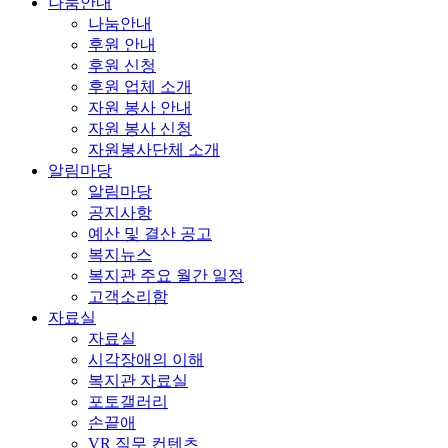
나눔안내
나눔안내
후원 안내
후원 신청
후원 업체 소개
자원 봉사 안내
자원 봉사 신청
자원봉사단체 소개
알림마당
알림마당
공지사항
예산 및 결산 공고
복지뉴스
복지관 주요 월간 일정
고객소리함
자료실
자료실
시각장애의 이해
복지관 자료실
포토갤러리
손끝애
VR 직무 컨텐츠