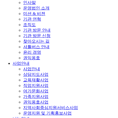
인사말
운영법인 소개
미션 & 비젼
기관 연혁
조직도
기관 방문 안내
기관 방문 신청
찾아오시는 길
셔틀버스 안내
윤리 경영
권익옹호
사업안내
사업안내
상담지도사업
교육재활사업
직업지원사업
여가문화사업
가족지원사업
권익옹호사업
지역사회중심지원서비스사업
운영지원 및 기획홍보사업