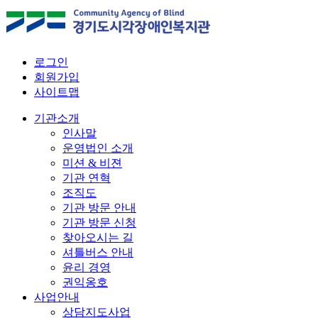
로그인
회원가입
사이트맵
기관소개
인사말
운영법인 소개
미션 & 비젼
기관 연혁
조직도
기관 방문 안내
기관 방문 신청
찾아오시는 길
셔틀버스 안내
윤리 경영
권익옹호
사업안내
상담지도사업