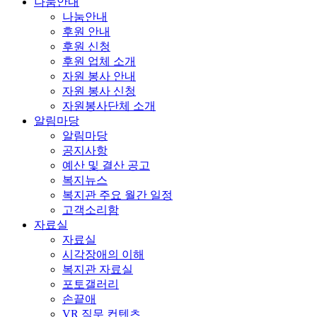
나눔안내
나눔안내
후원 안내
후원 신청
후원 업체 소개
자원 봉사 안내
자원 봉사 신청
자원봉사단체 소개
알림마당
알림마당
공지사항
예산 및 결산 공고
복지뉴스
복지관 주요 월간 일정
고객소리함
자료실
자료실
시각장애의 이해
복지관 자료실
포토갤러리
손끝애
VR 직무 컨텐츠