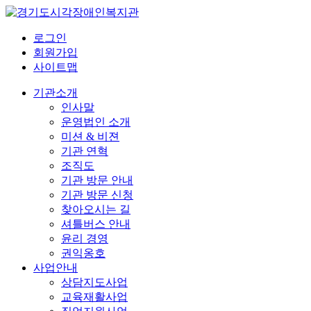
로그인
회원가입
사이트맵
기관소개
인사말
운영법인 소개
미션 & 비젼
기관 연혁
조직도
기관 방문 안내
기관 방문 신청
찾아오시는 길
셔틀버스 안내
윤리 경영
권익옹호
사업안내
상담지도사업
교육재활사업