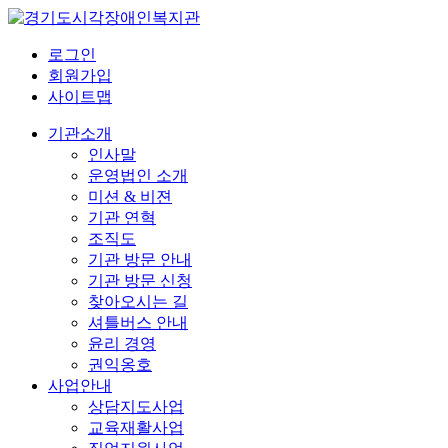
로그인
회원가입
사이트맵
기관소개
인사말
운영법인 소개
미션 & 비젼
기관 연혁
조직도
기관 방문 안내
기관 방문 신청
찾아오시는 길
셔틀버스 안내
윤리 경영
권익옹호
사업안내
상담지도사업
교육재활사업