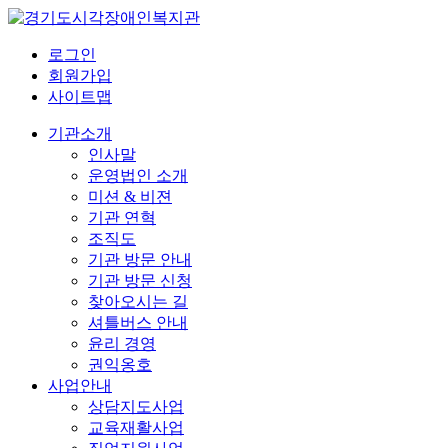
로그인
회원가입
사이트맵
기관소개
인사말
운영법인 소개
미션 & 비젼
기관 연혁
조직도
기관 방문 안내
기관 방문 신청
찾아오시는 길
셔틀버스 안내
윤리 경영
권익옹호
사업안내
상담지도사업
교육재활사업