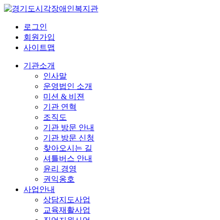
로그인
회원가입
사이트맵
기관소개
인사말
운영법인 소개
미션 & 비젼
기관 연혁
조직도
기관 방문 안내
기관 방문 신청
찾아오시는 길
셔틀버스 안내
윤리 경영
권익옹호
사업안내
상담지도사업
교육재활사업