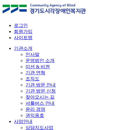
로그인
회원가입
사이트맵
기관소개
인사말
운영법인 소개
미션 & 비젼
기관 연혁
조직도
기관 방문 안내
기관 방문 신청
찾아오시는 길
셔틀버스 안내
윤리 경영
권익옹호
사업안내
상담지도사업