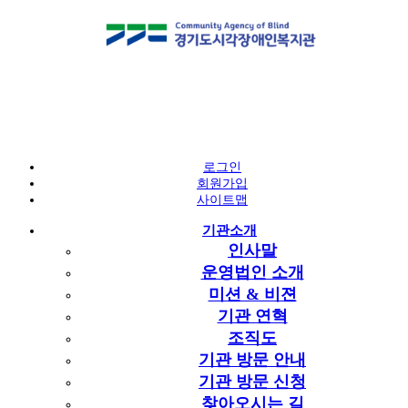
알림마당
예산 및 결산 공고
로그인
회원가입
공지사항
사이트맵
예산 및 결산 공고
예산 및 결산 공고
기관소개
구인구직
인사말
복지뉴스
예산 및 결산 공고 목록
운영법인 소개
게시물 검색
복지관 주요 월간 일정
미션 & 비젼
고객소리함
검색대상
검색어
필수
기관 연혁
조직도
기관 방문 안내
기관 방문 신청
총 63건
1 페이지
찾아오시는 길
예산 및 결산 공고 목록