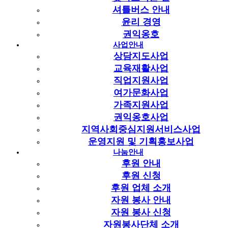
셔틀버스 안내
번호
컨텐츠
제목
글쓴이
날짜
윤리 경영
2021년
경기도시각장애인복지관
권익옹호
장애인활동지원센터
사업안내
2021-
63
세입…
인기
첨부
장애인활동지원센터
3499
상담지도사업
01-13
날짜: 2021-01-13
조회:
교육재활사업
3499
글쓴이:
직업지원사업
장애인활동지원센터
여가문화사업
2024년 제 1차
운영위원회 회의록 공개
가족지원사업
2024-
62
인기
첨부
운영지원팀
3428
권익옹호사업
02-19
날짜: 2024-02-19
조회:
지역사회중심지원서비스사업
3428
글쓴이:
운영지원팀
운영지원 및 기획홍보사업
2021년
나눔안내
경기도시각장애인복지관
2020-
후원 안내
61
예산(안) 공고
인기
첨부
운영지원팀
3422
12-31
날짜: 2020-12-31
조회:
후원 신청
3422
글쓴이:
운영지원팀
후원 업체 소개
2020년
자원 봉사 안내
경기도시각장애인복지관
자원 봉사 신청
3회 추가경정 예산 공…
2020-
60
운영지원팀
3296
자원봉사단체 소개
12-31
인기
첨부