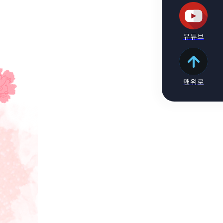
유튜브
맨위로