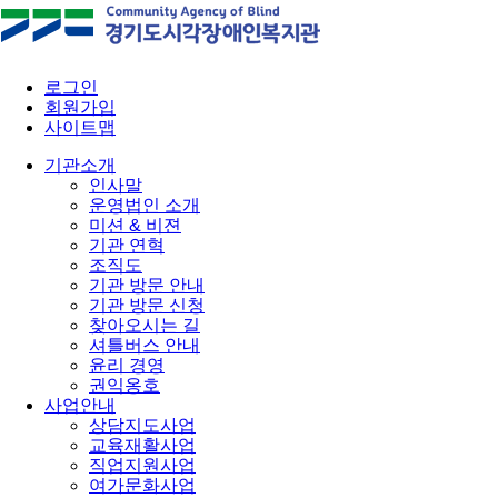
로그인
회원가입
사이트맵
기관소개
인사말
운영법인 소개
미션 & 비젼
기관 연혁
조직도
기관 방문 안내
기관 방문 신청
찾아오시는 길
셔틀버스 안내
윤리 경영
권익옹호
사업안내
상담지도사업
교육재활사업
직업지원사업
여가문화사업