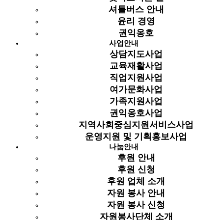
셔틀버스 안내
다음글
윤리 경영
권익옹호
목록
사업안내
상담지도사업
본문
교육재활사업
* 근로자의 날 휴관안내
직업지원사업
5월 1일(목) '근로자의 날'로 인하여 복지관이 휴관하오니
여가문화사업
이용자분들의 양해 부탁드립니다.
가족지원사업
권익옹호사업
휴관일 : 2014년 5월 1일(목)
지역사회중심지원서비스사업
이전글
운영지원 및 기획홍보사업
나눔안내
다음글
후원 안내
후원 신청
목록
후원 업체 소개
자원 봉사 안내
자원 봉사 신청
자원봉사단체 소개