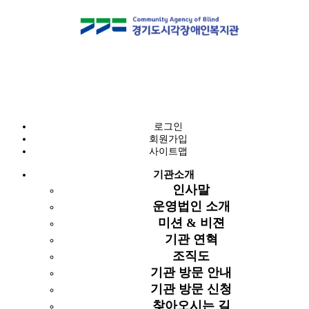
알림마당
공지사항
로그인
회원가입
공지사항
사이트맵
예산 및 결산 공고
공지사항
기관소개
구인구직
인사말
복지뉴스
5월 1일 근로자의 날 휴관안내
운영법인 소개
복지관 주요 월간 일정
페이지 정보
미션 & 비젼
고객소리함
기관 연혁
작성자
최고관리자
2014-04-30 10:20
조회
4,578회
최고관리자
조직도
관련링크
기관 방문 안내
기관 방문 신청
이전글
찾아오시는 길