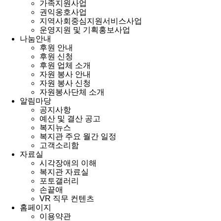
가족지원사업
권익옹호사업
지역사회중심지원서비스사업
운영지원 및 기획홍보사업
나눔안내
후원 안내
후원 신청
후원 업체 소개
자원 봉사 안내
자원 봉사 신청
자원봉사단체 소개
알림마당
공지사항
예산 및 결산 공고
복지뉴스
복지관 주요 월간 일정
고객소리함
자료실
시각장애의 이해
복지관 자료실
포토갤러리
손끝애
VR 직무 컨텐츠
홈페이지
이용약관