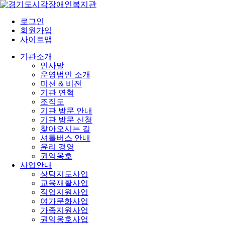
로그인
회원가입
사이트맵
기관소개
인사말
운영법인 소개
미션 & 비젼
기관 연혁
조직도
기관 방문 안내
기관 방문 신청
찾아오시는 길
셔틀버스 안내
윤리 경영
권익옹호
사업안내
상담지도사업
교육재활사업
직업지원사업
여가문화사업
가족지원사업
권익옹호사업