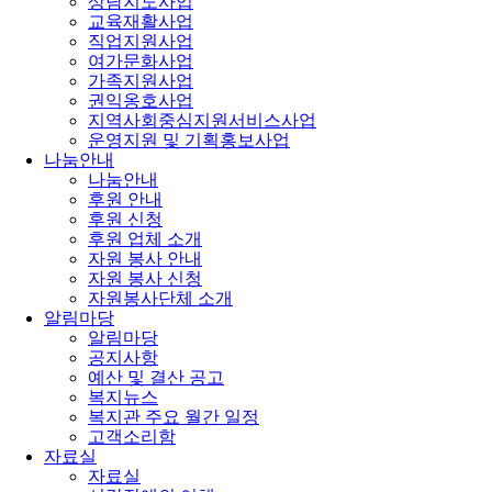
상담지도사업
교육재활사업
직업지원사업
여가문화사업
가족지원사업
권익옹호사업
지역사회중심지원서비스사업
운영지원 및 기획홍보사업
나눔안내
나눔안내
후원 안내
후원 신청
후원 업체 소개
자원 봉사 안내
자원 봉사 신청
자원봉사단체 소개
알림마당
알림마당
공지사항
예산 및 결산 공고
복지뉴스
복지관 주요 월간 일정
고객소리함
자료실
자료실