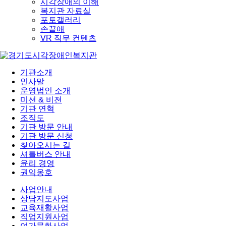
시각장애의 이해
복지관 자료실
포토갤러리
손끝애
VR 직무 컨텐츠
기관소개
인사말
운영법인 소개
미션 & 비젼
기관 연혁
조직도
기관 방문 안내
기관 방문 신청
찾아오시는 길
셔틀버스 안내
윤리 경영
권익옹호
사업안내
상담지도사업
교육재활사업
직업지원사업
여가문화사업