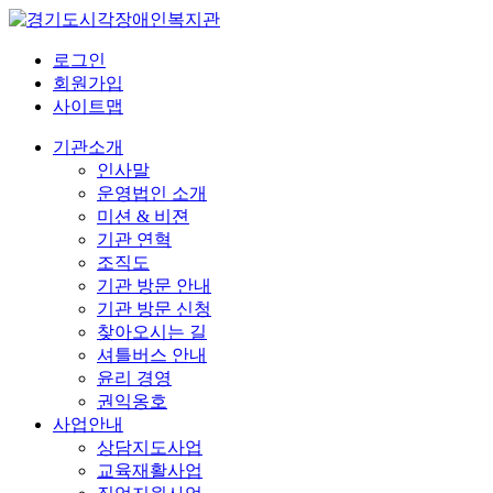
로그인
회원가입
사이트맵
기관소개
인사말
운영법인 소개
미션 & 비젼
기관 연혁
조직도
기관 방문 안내
기관 방문 신청
찾아오시는 길
셔틀버스 안내
윤리 경영
권익옹호
사업안내
상담지도사업
교육재활사업