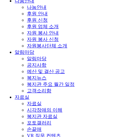
나눔안내
나눔안내
후원 안내
후원 신청
후원 업체 소개
자원 봉사 안내
자원 봉사 신청
자원봉사단체 소개
알림마당
알림마당
공지사항
예산 및 결산 공고
복지뉴스
복지관 주요 월간 일정
고객소리함
자료실
자료실
시각장애의 이해
복지관 자료실
포토갤러리
손끝애
VR 직무 컨텐츠