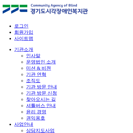
로그인
회원가입
사이트맵
기관소개
인사말
운영법인 소개
미션 & 비젼
기관 연혁
조직도
기관 방문 안내
기관 방문 신청
찾아오시는 길
셔틀버스 안내
윤리 경영
권익옹호
사업안내
상담지도사업