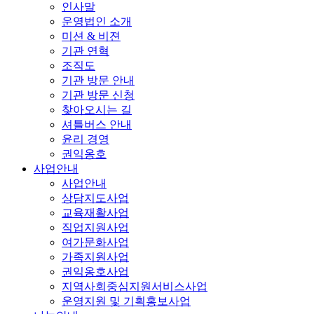
인사말
운영법인 소개
미션 & 비젼
기관 연혁
조직도
기관 방문 안내
기관 방문 신청
찾아오시는 길
셔틀버스 안내
윤리 경영
권익옹호
사업안내
사업안내
상담지도사업
교육재활사업
직업지원사업
여가문화사업
가족지원사업
권익옹호사업
지역사회중심지원서비스사업
운영지원 및 기획홍보사업