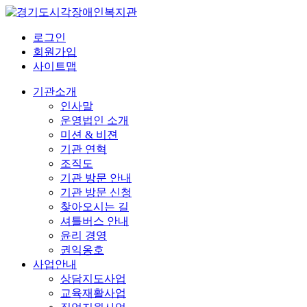
로그인
회원가입
사이트맵
기관소개
인사말
운영법인 소개
미션 & 비젼
기관 연혁
조직도
기관 방문 안내
기관 방문 신청
찾아오시는 길
셔틀버스 안내
윤리 경영
권익옹호
사업안내
상담지도사업
교육재활사업