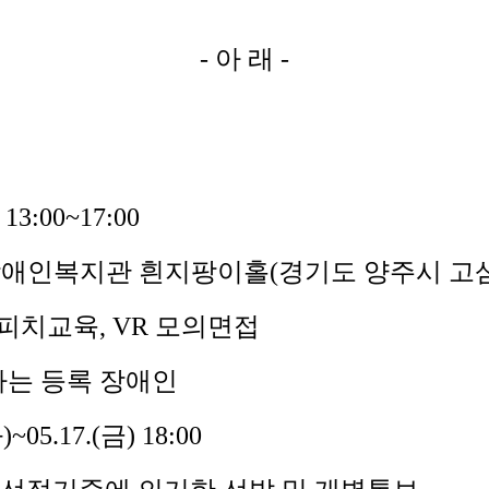
-
아 래
-
) 13:00~17:00
애인복지관 흰지팡이홀
(
경기도 양주시 고
피치교육
, VR
모의면접
는 등록 장애인
화
)~05.17.(
금
) 18:00