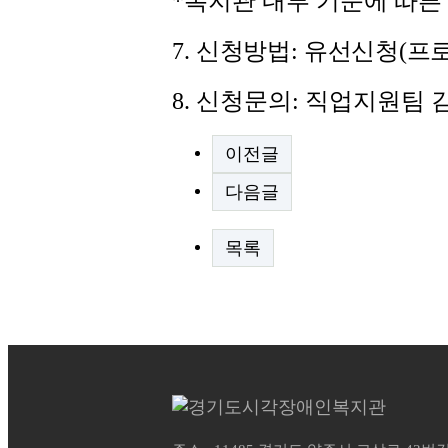
*
복지관 내부 기준에 따른
7.
신청방법
:
유선신청
(
프
8.
신청문의
:
직업지원팀 
이전글
다음글
목록