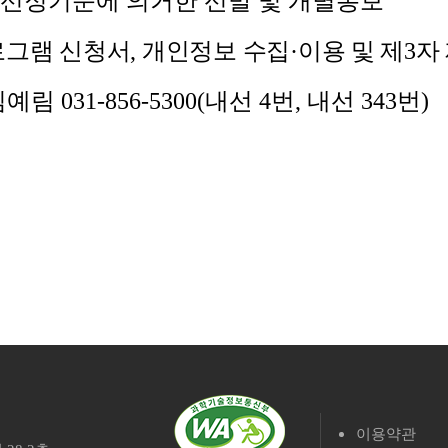
 선정기준에 의거한 선발 및 개별통보
로그램 신청서
,
개인정보 수집
·
이용 및 제
3
자
김예림
031-856-5300(
내선
4
번
,
내선
343
번
)
이용약관