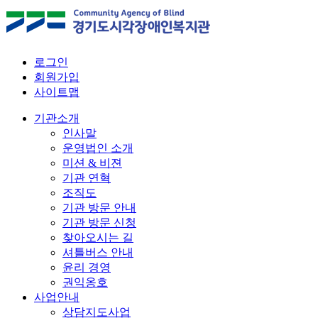
로그인
회원가입
사이트맵
기관소개
인사말
운영법인 소개
미션 & 비젼
기관 연혁
조직도
기관 방문 안내
기관 방문 신청
찾아오시는 길
셔틀버스 안내
윤리 경영
권익옹호
사업안내
상담지도사업