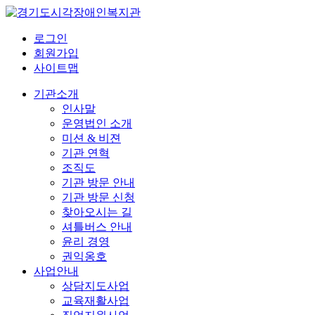
로그인
회원가입
사이트맵
기관소개
인사말
운영법인 소개
미션 & 비젼
기관 연혁
조직도
기관 방문 안내
기관 방문 신청
찾아오시는 길
셔틀버스 안내
윤리 경영
권익옹호
사업안내
상담지도사업
교육재활사업