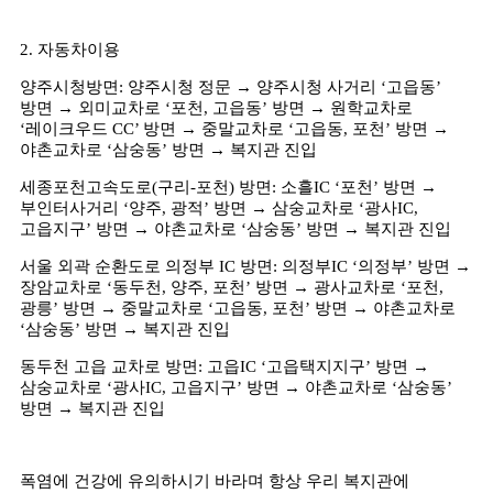
2.
자동차이용
양주시청방면
:
양주시청 정문
→
양주시청 사거리
‘
고읍동
’
방면
→
외미교차로
‘
포천
,
고읍동
’
방면
→
원학교차로
‘
레이크우드
CC’
방면
→
중말교차로
‘
고읍동
,
포천
’
방면
→
야촌교차로
‘
삼숭동
’
방면
→
복지관 진입
세종포천고속도로
(
구리
-
포천
)
방면
:
소흘
IC ‘
포천
’
방면
→
부인터사거리
‘
양주
,
광적
’
방면
→
삼숭교차로
‘
광사
IC,
고읍지구
’
방면
→
야촌교차로
‘
삼숭동
’
방면
→
복지관 진입
서울 외곽 순환도로 의정부
IC
방면
:
의정부
IC ‘
의정부
’
방면
→
장암교차로
‘
동두천
,
양주
,
포천
’
방면
→
광사교차로
‘
포천
,
광릉
’
방면
→
중말교차로
‘
고읍동
,
포천
’
방면
→
야촌교차로
‘
삼숭동
’
방면
→
복지관 진입
동두천 고읍 교차로 방면
:
고읍
IC ‘
고읍택지지구
’
방면
→
삼숭교차로
‘
광사
IC,
고읍지구
’
방면
→
야촌교차로
‘
삼숭동
’
방면
→
복지관 진입
폭염에 건강에 유의하시기 바라며 항상 우리 복지관에