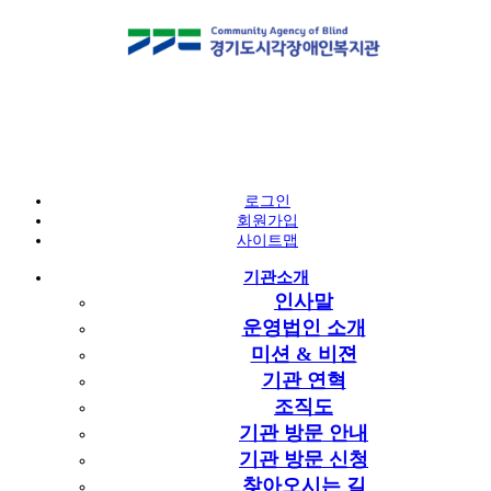
알림마당
공지사항
로그인
회원가입
공지사항
사이트맵
예산 및 결산 공고
공지사항
기관소개
구인구직
인사말
복지뉴스
공지사항
운영법인 소개
셔틀버스 운행표 재공지(정차역 노선 연장,
복지관 주요 월간 일정
미션 & 비젼
고객소리함
시간 변경)
기관 연혁
페이지 정보
조직도
기관 방문 안내
작성자
운영지원팀
작성일
2023-07-31 09:50
조회
6,422회
운영지원팀
기관 방문 신청
첨부파일
찾아오시는 길