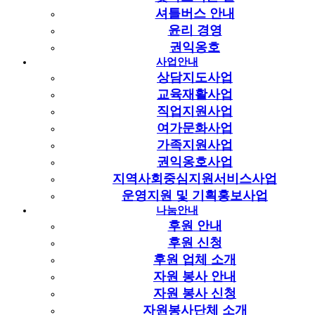
셔틀버스 안내
★ 2023.8.7 기준 셔틀차량 시간표20230728.hwp
윤리 경영
(274.5K)
65회 다운로드
권익옹호
관련링크
사업안내
상담지도사업
이전글
교육재활사업
다음글
직업지원사업
여가문화사업
목록
가족지원사업
본문
권익옹호사업
지역사회중심지원서비스사업
경기도시각장애인복지관에 애정과 관심가져주시는
운영지원 및 기획홍보사업
참여자분들과 관계 기관에 감사인사드립니다
.
나눔안내
우리 복지관 '
양주시 이전
'
에 따른 참여자분들의 복지관 이용에
후원 안내
불편함을 덜어드리고자
'
셔틀버스 운행표
'
를 공지하고 1개월
후원 신청
간 운행을 하였습니다
.
운영 결과 정차역 노선연장을 고려하게
후원 업체 소개
되었고 이에 따라 시간 조정이 필요한 바
새롭게
적용된
'
셔틀버스운행표
'
를 공지드리오니 참고부탁드립니다
.
자원 봉사 안내
자원 봉사 신청
자원봉사단체 소개