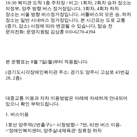
16:30 복지관 도착 1층 주차장 / 비고: 1회차, 2회차 승차 장소는
의정부, 양주 방향 버스 정거장입니다, 3회차, 4회차 하차
장소는 서울 방향 버스정거장입니다, 셔틀버스의 모든 승, 하차
장소는 일반 시내버스 정거장입니다, 본 시간표는 도로 교통
(증가, 감소) 사정에 따라 변경될 수 있습니다, 탑승 전
문의전화: 운영지원팀 김상훈 010-6270-4394
본 운행표는
8
월
7
일
(
월
)
부터 적용됩니다
.
(경기도시각장애인복지관 주소
:
경기도 양주시 고삼로
43
번길
28, 2
층)
대중교통 이용과 자차 이용방법은 아래에 자세하게 안내되어
있으니 확인 부탁드립니다
.
1.
버스이용
1
호선 양주역
(2
번출구
)->
시청방향
-> 7
번
, 82
번 버스 이용-
>'장애인복지센터, 양주실내체육관' 정류장 하차