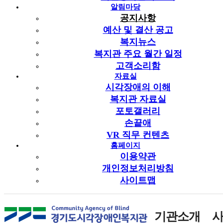
알림마당
공지사항
예산 및 결산 공고
1.
채용인원 및 모집분야
,
응시자격
복지뉴스
가
.
채용인원
: 1
명
복지관 주요 월간 일정
고객소리함
나
.
모집분야
:
중증장애인지원고용사업 직무지도원
자료실
다
.
응시자격
:
한국장애인고용공단 직무지도원 선임 자격에
시각장애의 이해
의함
.
복지관 자료실
포토갤러리
◎
재활
·
의료
·
교육
·
심리
·
의료
·
기술 및 사회사업 분야의
손끝애
전문학사 이상의 학위를 소지한 자
VR 직무 컨텐츠
◎
홈페이지
고등학교 졸업 또는 이와 같은 수준 이상의 학력을
이용약관
취득한 후
「
장애인고용촉진 및 직업재활법
」
제
9
조에서
규정하고 있는 장애인 직업재활 실시 기관 또는 장애인
개인정보처리방침
단체에서 장애인 관련 업무에
1
년 이상 근무한 자
사이트맵
◎
고등학교 졸업 또는 이와 같은 수준 이상의 학력을
취득한 후 장애인고용사업장에서
1
년 이상 근무한 자
기관소개
◎
사회복지사
,
직업상담사
,
직업능력개발훈련교사
,