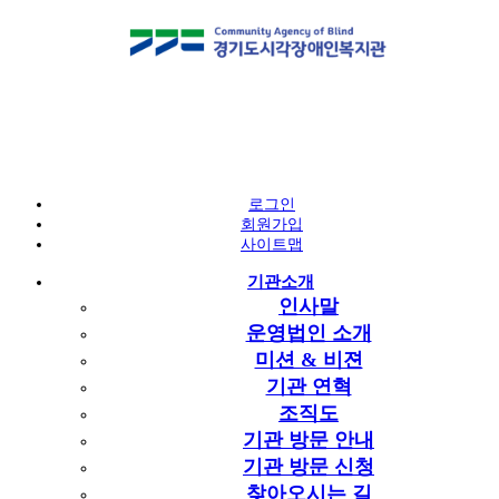
알림마당
공지사항
로그인
회원가입
공지사항
사이트맵
예산 및 결산 공고
공지사항
기관소개
구인구직
인사말
복지뉴스
공지사항
운영법인 소개
중증장애인 지원고용사업 직무지도원
복지관 주요 월간 일정
미션 & 비젼
고객소리함
채용 공고
기관 연혁
페이지 정보
조직도
기관 방문 안내
작성자
직업지원팀
작성일
2023-03-22 09:32
조회
5,412회
직업지원팀
기관 방문 신청
첨부파일
찾아오시는 길