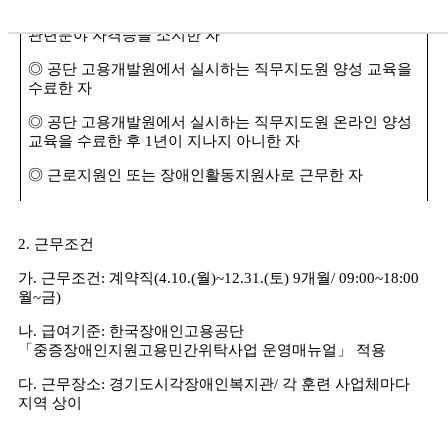
특수교사
,
정신보건전문요원
,
장애인재활상담사 등
관련분야 자격증을 소지한 자
◎
공단 고용개발원에서 실시하는 직무지도원 양성 교육을
수료한 자
◎
공단 고용개발원에서 실시하는 직무지도원 온라인 양성
교육을 수료한 후
1
년이 지나지 아니한 자
◎
근로지원인 또는 장애인활동지원사로 근무한 자
2.
근무조건
가
.
근무조건
:
계약직
(4.10.(
월
)~12.31.(
토
) 9
개월
/ 09:00~18:00
월
~
금
)
나
.
급여기준
:
한국장애인고용공단
「
중증장애인지원고용민간위탁사업 운영매뉴얼
」
적용
다
.
근무장소
:
경기도시각장애인복지관
/
각 훈련 사업체마다
지역 상이