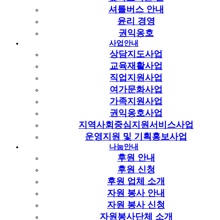
셔틀버스 안내
개인정보활용동의서.hwp
개인정보활용동의서
윤리 경영
(68.0K)
37회 다운로드
권익옹호
관련링크
사업안내
상담지도사업
이전글
교육재활사업
다음글
직업지원사업
여가문화사업
목록
가족지원사업
본문
권익옹호사업
지역사회중심지원서비스사업
운영지원 및 기획홍보사업
경기도시각장애인복지관에서는 한국장애인고용공단으로
나눔안내
부터 위탁 받은 중증장애인지원고용 사업 직무지도원을
후원 안내
아래와 같이 채용하고자 하오니 많은 관심 및 지원
후원 신청
부탁드립니다.
후원 업체 소개
자원 봉사 안내
자원 봉사 신청
- 아 래 -
자원봉사단체 소개