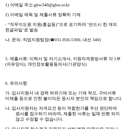
1)
이메일 주소
:gbw340@gbw.or.kr
2)
이메일 제목 및 제출서류 정확히 기재
- “
직무지도원 지원
(
홍길동
)”
으로 표기하여
‘
반드시 한 개의
한글파일
’
로 발송
나
.
문의
:
직업지원팀장
(
☎
031-856-5300,
내선
340)
5.
제출서류
:
이력서 및 자기소개서
,
지원자격증빙서류 각
1
부
(
자유양식
),
개인정보활용동의서
(
기관양식
)
6.
유의사항
가
.
입사지원서 내 경력 허위기재 또는 기재 착오
,
구비서류
미제출 등으로 인한 불이익은 응시자 본인의 책임으로 합니다
.
나
.
입사지원자는 자격요건 등이 적합한가를 우선 판단하여
원서를 접수하기 바라며
,
제출한 서류는 일체 반환 되지
않고 수정할 수 없습니다
.