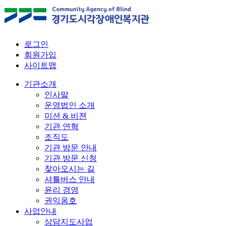
로그인
회원가입
사이트맵
기관소개
인사말
운영법인 소개
미션 & 비젼
기관 연혁
조직도
기관 방문 안내
기관 방문 신청
찾아오시는 길
셔틀버스 안내
윤리 경영
권익옹호
사업안내
상담지도사업