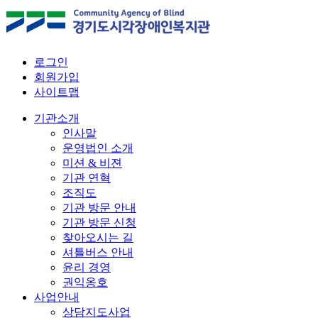
로그인
회원가입
사이트맵
기관소개
인사말
운영법인 소개
미션 & 비젼
기관 연혁
조직도
기관 방문 안내
기관 방문 신청
찾아오시는 길
셔틀버스 안내
윤리 경영
권익옹호
사업안내
상담지도사업