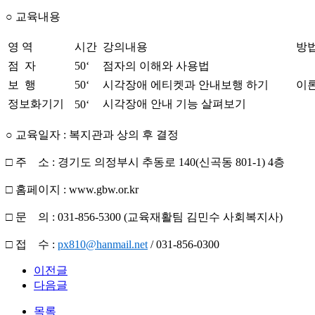
○ 교육내용
영 역
시간
강의내용
방
점 자
50‘
점자의 이해와 사용법
보 행
50‘
시각장애 에티켓과 안내보행 하기
이
정보화기기
시각장애 안내 기능 살펴보기
50‘
○ 교육일자 : 복지관과 상의 후 결정
□ 주 소 : 경기도 의정부시 추동로 140(신곡동 801-1) 4층
□ 홈페이지 : www.gbw.or.kr
□ 문 의 : 031-856-5300 (교육재활팀 김민수 사회복지사)
□ 접 수 :
px810@hanmail.net
/ 031-856-0300
이전글
다음글
목록