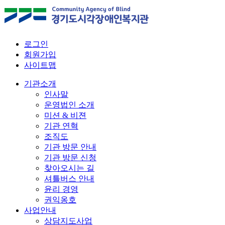
로그인
회원가입
사이트맵
기관소개
인사말
운영법인 소개
미션 & 비젼
기관 연혁
조직도
기관 방문 안내
기관 방문 신청
찾아오시는 길
셔틀버스 안내
윤리 경영
권익옹호
사업안내
상담지도사업