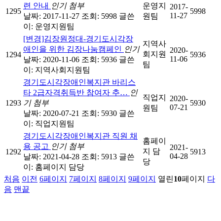
련 안내
인기
첨부
운영지
2017-
1295
5998
11-27
날짜: 2017-11-27
조회: 5998
글쓴
원팀
이:
운영지원팀
[변경]김장원정대-경기도시각장
지역사
애인을 위한 김장나눔캠페인
인기
2020-
회지원
1294
5936
11-06
날짜: 2020-11-06
조회: 5936
글쓴
팀
이:
지역사회지원팀
경기도시각장애인복지관 바리스
타 2급자격취득반 참여자 추…
인
직업지
2020-
1293
기
첨부
5930
07-21
원팀
날짜: 2020-07-21
조회: 5930
글쓴
이:
직업지원팀
경기도시각장애인복지관 직원 채
홈페이
용 공고
인기
첨부
2021-
지 담
1292
5913
04-28
날짜: 2021-04-28
조회: 5913
글쓴
당
이:
홈페이지 담당
처음
이전
6
페이지
7
페이지
8
페이지
9
페이지
열린
10
페이지
다
음
맨끝