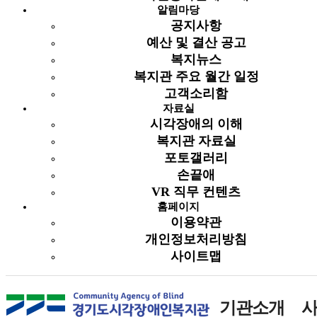
가족행복누리
알림마당
(가족문화지원사업)
공지사항
참여가정 모집
2018-
예산 및 결산 공고
908
홈페이지 담당
4921
인기
첨부
04-20
날짜: 2018-04-20
복지뉴스
조회: 4921
글쓴이:
복지관 주요 월간 일정
홈페이지 담당
고객소리함
자료실
5월 화면해설영화<
시각장애의 이해
챔피언> 안내
인기
2018-
907
날짜: 2018-04-30
홈페이지 담당
5745
복지관 자료실
04-30
조회: 5745
글쓴이:
포토갤러리
홈페이지 담당
손끝애
VR 직무 컨텐츠
86
87
88
89
90
홈페이지
이용약관
개인정보처리방침
더보기
사이트맵
기관소개