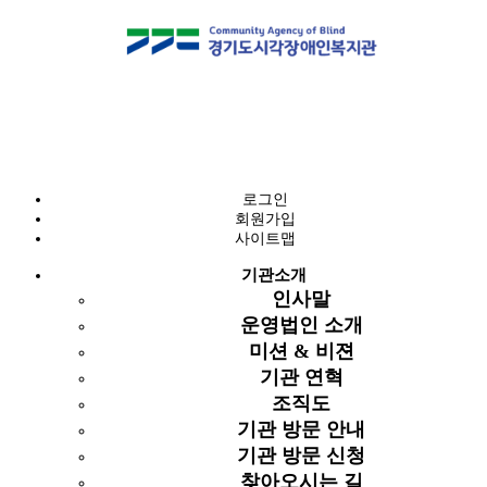
알림마당
공지사항
로그인
회원가입
공지사항
사이트맵
예산 및 결산 공고
공지사항
기관소개
구인구직
인사말
복지뉴스
게시물 검색
운영법인 소개
복지관 주요 월간 일정
미션 & 비젼
고객소리함
기관 연혁
조직도
기관 방문 안내
총 1,341건
87 페이지
기관 방문 신청
번호
컨텐츠
제목
글쓴이
날짜
조회
찾아오시는 길