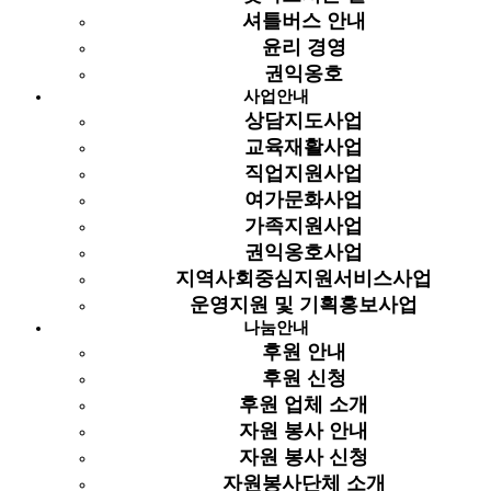
셔틀버스 안내
복지관 이용안내
윤리 경영
(경기북부청사 광장
권익옹호
조성 공사)
인기
2018-
911
홈페이지 담당
4926
사업안내
첨부
03-14
날짜: 2018-03-14
상담지도사업
조회: 4926
글쓴이:
교육재활사업
홈페이지 담당
직업지원사업
여가문화사업
2018년도 1학기
기체조교실 추가
가족지원사업
참여자 모집
2018-
인기
권익옹호사업
910
평생학습지원팀
4967
03-15
날짜: 2018-03-15
지역사회중심지원서비스사업
조회: 4967
글쓴이:
운영지원 및 기획홍보사업
평생학습지원팀
나눔안내
2018년도 볼링교실
후원 안내
참여자 추가모집
후원 신청
2018-
인기
909
평생학습지원팀
4822
후원 업체 소개
날짜: 2018-03-15
03-15
자원 봉사 안내
조회: 4822
글쓴이:
평생학습지원팀
자원 봉사 신청
자원봉사단체 소개