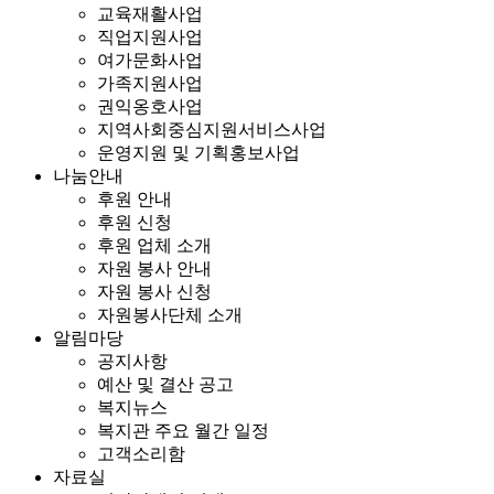
교육재활사업
직업지원사업
여가문화사업
가족지원사업
권익옹호사업
지역사회중심지원서비스사업
운영지원 및 기획홍보사업
나눔안내
후원 안내
후원 신청
후원 업체 소개
자원 봉사 안내
자원 봉사 신청
자원봉사단체 소개
알림마당
공지사항
예산 및 결산 공고
복지뉴스
복지관 주요 월간 일정
고객소리함
자료실