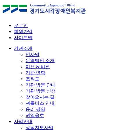
로그인
회원가입
사이트맵
기관소개
인사말
운영법인 소개
미션 & 비젼
기관 연혁
조직도
기관 방문 안내
기관 방문 신청
찾아오시는 길
셔틀버스 안내
윤리 경영
권익옹호
사업안내
상담지도사업