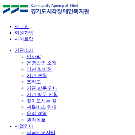
로그인
회원가입
사이트맵
기관소개
인사말
운영법인 소개
미션 & 비젼
기관 연혁
조직도
기관 방문 안내
기관 방문 신청
찾아오시는 길
셔틀버스 안내
윤리 경영
권익옹호
사업안내
상담지도사업