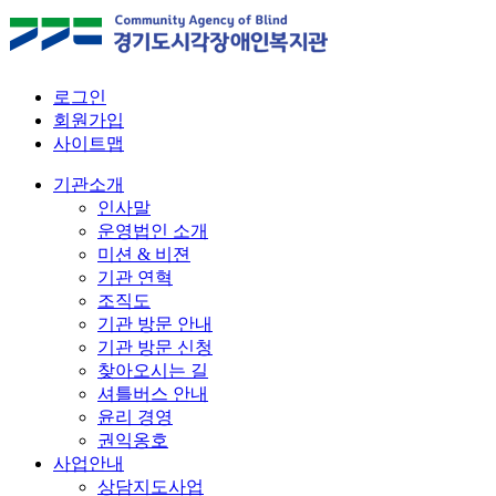
로그인
회원가입
사이트맵
기관소개
인사말
운영법인 소개
미션 & 비젼
기관 연혁
조직도
기관 방문 안내
기관 방문 신청
찾아오시는 길
셔틀버스 안내
윤리 경영
권익옹호
사업안내
상담지도사업